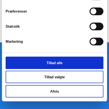
Præferencer
Statistik
Marketing
Skorstensfejermester Orla Hansen​
Tillad alle
Grønhedevej 28
9300 Sæby
Tillad valgte
Telefon:
98 46 83 58
Afvis
E-mail:
orla@skorstensfejeren.dk