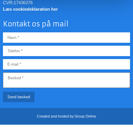
CVR:17436376
Læs cookiedeklaration her
Kontakt os på mail
Created and hosted by Group Online