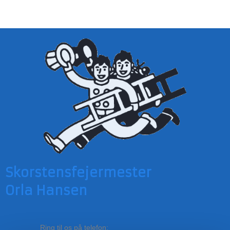
​Skorstensfejermester
Orla Hansen​​​​​
Ring til os på telefon: